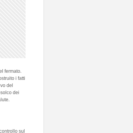
el fermato.
truito i fatti
ivo del
 solco dei
lute.
controllo sul