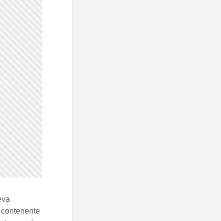
eva
m contenente