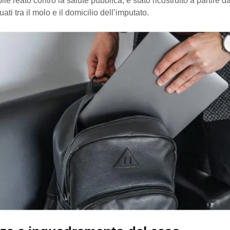
e reato contro la salute pubblica, è stato ricostruito a partire da 
tuati tra il molo e il domicilio dell’imputato.