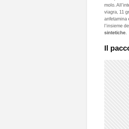
molo. All’in
viagra, 11 
anfetamina e
l’insieme deg
sintetiche
.
Il pac