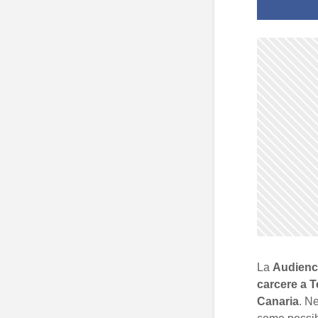
La
Audienci
carcere a T
Canaria
. N