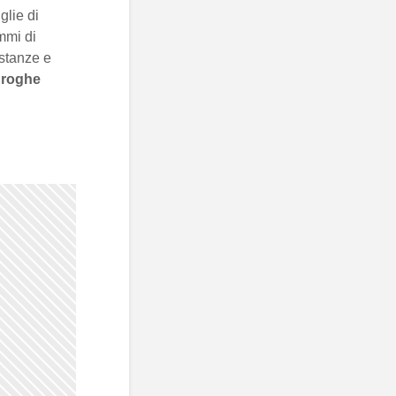
glie di
mmi di
ostanze e
droghe