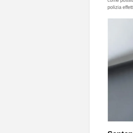
come possibil
polizia effet