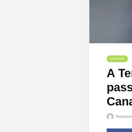
TENERIFE
A Te
pass
Cana
Redazion