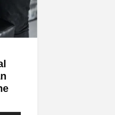
al
an
he