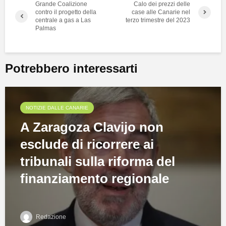
Grande Coalizione
Calo dei prezzi delle
contro il progetto della
case alle Canarie nel
centrale a gas a Las
terzo trimestre del 2023
Palmas
Potrebbero interessarti
NOTIZIE DALLE CANARIE
A Zaragoza Clavijo non
esclude di ricorrere ai
tribunali sulla riforma del
finanziamento regionale
Redazione