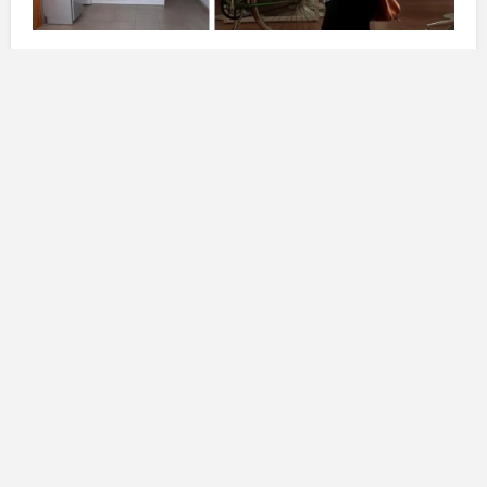
Prezzi delle abitazioni alle
Canarie
Nel terzo trimestre del
2023
, il
prezzo medio delle
abitazioni
registrato alle
Canarie
ha fatto registrare un
significativo calo, scendendo a
2.344 euro per metro
quadrato
. Questo ridotto valore rappresenta il quinto
prezzo più alto della
Spagna
, superato solo da altre
regioni come le
Isole Baleari
,
Madrid
, il
Paese Vasco
e la
Catalogna
. Le
Isole Baleari
guidano la classifica
con un prezzo medio di
3.644 euro/m²
, seguite da
Madrid
con
3.552 euro/m²
, il
Paese Vasco
con
3.041
euro/m²
e la
Catalogna
con
2.597 euro/m²
.
Questa variazione nei
prezzi delle case
mostra un
panorama immobiliare in evoluzione, influenzato da
vari fattori, tra cui l’offerta e la domanda, nonché