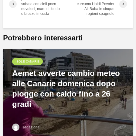
sabato con cieli poco
curcuma Haldi Powder
nuvolosi, mare di fondo
Ali Baba in cinque
e brezze in costa
regioni spagnole
Potrebbero interessarti
ISOLE CANARIE
Aemet avverte cambio meteo
alle Canarie domenica dopo
piogge con caldo fino a 26
gradi
Redazione