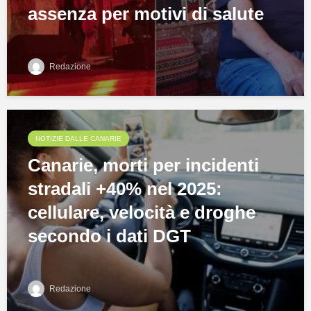
assenza per motivi di salute
Redazione
NOTIZIE DALLE CANARIE
Canarie, morti per incidenti
stradali +40% nel 2025:
cellulare, velocità e droghe
secondo i dati DGT
Redazione