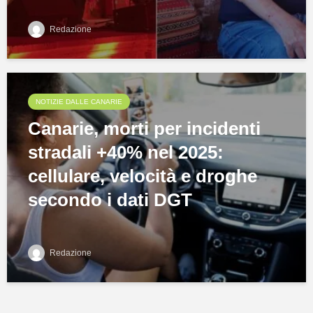
Redazione
NOTIZIE DALLE CANARIE
Canarie, morti per incidenti
stradali +40% nel 2025:
cellulare, velocità e droghe
secondo i dati DGT
Redazione