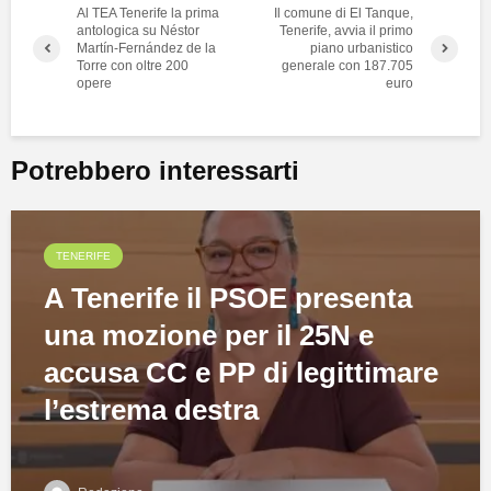
Al TEA Tenerife la prima
Il comune di El Tanque,
antologica su Néstor
Tenerife, avvia il primo
Martín-Fernández de la
piano urbanistico
Torre con oltre 200
generale con 187.705
opere
euro
Potrebbero interessarti
TENERIFE
A Tenerife il PSOE presenta
una mozione per il 25N e
accusa CC e PP di legittimare
l’estrema destra