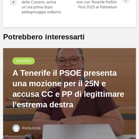
delle Canarie, arriva
vivo con Tenerife Peñón
un’ora prima dopo
Fest 2025 al Palmetum
pellegrinaggio notturno
Potrebbero interessarti
TENERIFE
A Tenerife il PSOE presenta
una mozione per il 25N e
accusa CC e PP di legittimare
l’estrema destra
Redazione