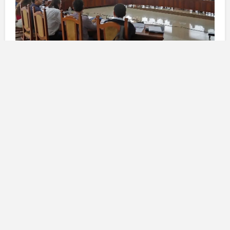
Le autorità presenti e le tematiche
discusse
Il
Consiglio di Lanzarote
ha rilasciato un comunicato
sottolineando la partecipazione di figure chiave, tra cui
il
Consigliere delle Acque, Domingo Cejas
, il
Viceconsegnere delle Emergenze del Governo
delle Isole Canarie, Marcos Lorenzo
, e il
Direttore
Generale delle Emergenze, Fernando Figuereo
.
Anche il
Delegato Territoriale di AEMET, David
Suárez
, e la
Capo del Servizio di Protezione Civile e
Assistenza alle Emergenze, Montserrat Román
,
erano presenti, insieme a rappresentanti dei sette