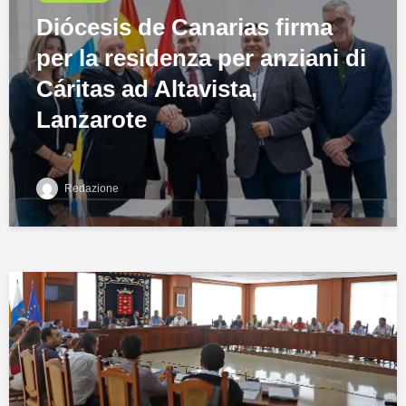
Diócesis de Canarias firma
per la residenza per anziani di
Cáritas ad Altavista,
Lanzarote
Redazione