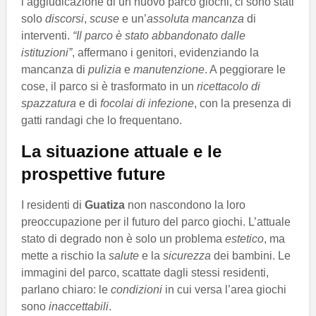
l’aggiudicazione di un nuovo parco giochi, ci sono stati
solo
discorsi
,
scuse
e un’
assoluta mancanza
di
interventi.
“Il parco è stato abbandonato dalle
istituzioni”
, affermano i genitori, evidenziando la
mancanza di
pulizia
e
manutenzione
. A peggiorare le
cose, il parco si è trasformato in un
ricettacolo di
spazzatura
e di
focolai di infezione
, con la presenza di
gatti randagi che lo frequentano.
La situazione attuale e le
prospettive future
I residenti di
Guatiza
non nascondono la loro
preoccupazione per il futuro del parco giochi. L’attuale
stato di degrado non è solo un problema
estetico
, ma
mette a rischio la
salute
e la
sicurezza
dei bambini. Le
immagini del parco, scattate dagli stessi residenti,
parlano chiaro: le
condizioni
in cui versa l’area giochi
sono
inaccettabili
.