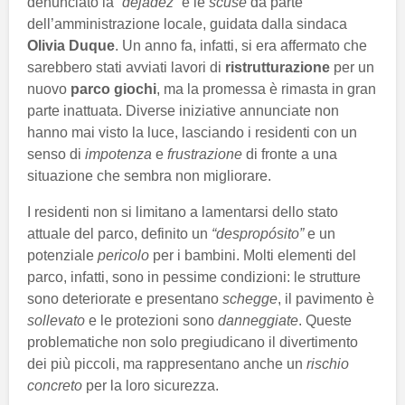
denunciato la
“dejadez”
e le
scuse
da parte
dell’amministrazione locale, guidata dalla sindaca
Olivia Duque
. Un anno fa, infatti, si era affermato che
sarebbero stati avviati lavori di
ristrutturazione
per un
nuovo
parco giochi
, ma la promessa è rimasta in gran
parte inattuata. Diverse iniziative annunciate non
hanno mai visto la luce, lasciando i residenti con un
senso di
impotenza
e
frustrazione
di fronte a una
situazione che sembra non migliorare.
I residenti non si limitano a lamentarsi dello stato
attuale del parco, definito un
“despropósito”
e un
potenziale
pericolo
per i bambini. Molti elementi del
parco, infatti, sono in pessime condizioni: le strutture
sono deteriorate e presentano
schegge
, il pavimento è
sollevato
e le protezioni sono
danneggiate
. Queste
problematiche non solo pregiudicano il divertimento
dei più piccoli, ma rappresentano anche un
rischio
concreto
per la loro sicurezza.