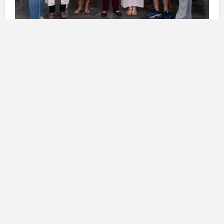
L’importanza di Afacoda per la
comunità di Arrecife
Situata in
Calle Ramón Franco
, numero 11,
Afacoda
ha rappresentato un vero e proprio rifugio per coloro
che si trovano in situazioni di vulnerabilità. Ogni
giorno, numerosi utenti si rivolgono al centro per
ricevere aiuti essenziali, che includono
colazioni
,
vestiti
,
igiene personale
e
assistenza terapeutica
.
L’associazione si concentra principalmente sul
supporto alle persone che lottano con le
dipendenze
da sostanze
, offrendo anche un’ampia gamma di
servizi a chi è privo di risorse e si trova ai margini della
società. Grazie al suo operato,
Afacoda
ha svolto un
ruolo cruciale nel favorire la
reinserzione sociale
e
lavorativa di queste persone, contribuendo a dare loro