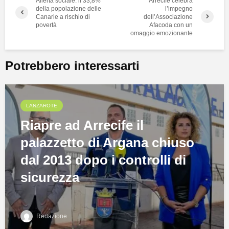
Allerta sociale: il 33,8%
Arrecife celebra
della popolazione delle
l’impegno
Canarie a rischio di
dell’Associazione
povertà
Afacoda con un
omaggio emozionante
Potrebbero interessarti
LANZAROTE
Riapre ad Arrecife il
palazzetto di Argana chiuso
dal 2013 dopo i controlli di
sicurezza
Redazione