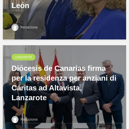
León
Redazione
LANZAROTE
Diócesis de Canarias firma
per la residenza per anziani di
Cáritas ad Altavista,
Lanzarote
Redazione