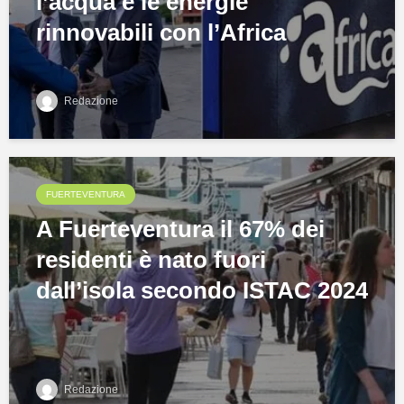
l’acqua e le energie
rinnovabili con l’Africa
Redazione
FUERTEVENTURA
A Fuerteventura il 67% dei
residenti è nato fuori
dall’isola secondo ISTAC 2024
Redazione