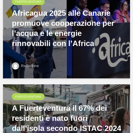
FUERTEVENTURA
Africagua 2025 alle Canarie
promuove cooperazione per
l’acqua e le energie
rinnovabili con l’Africa
Redazione
FUERTEVENTURA
A Fuerteventura il 67% dei
residenti è nato fuori
dall’isola secondo ISTAC 2024