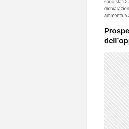
sono stati 
dichiarazion
ammonta a 3,
Prospet
dell’o