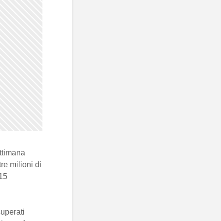
ettimana
re milioni di
 15
superati