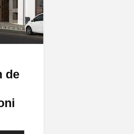
n de
oni