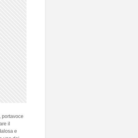
, portavoce
re il
dalosa e