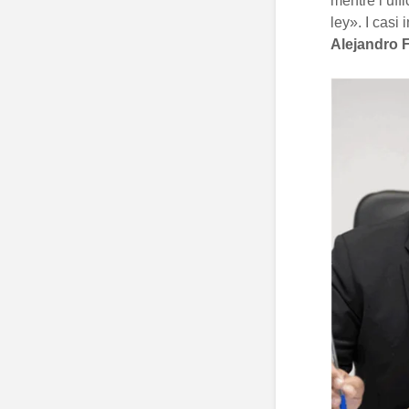
mentre l’uffi
ley». I casi
Alejandro 