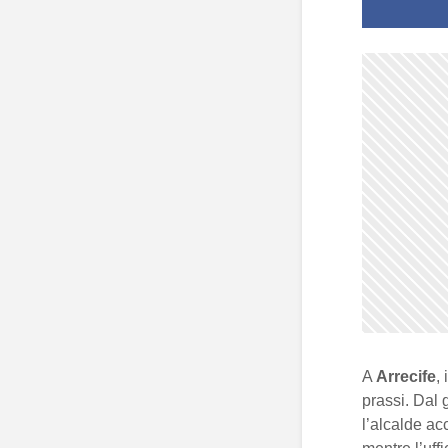
A
Arrecife
, 
prassi. Dal 
l’alcalde ac