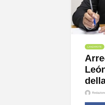
LANZAROTE
Arre
León
dell
Redazion