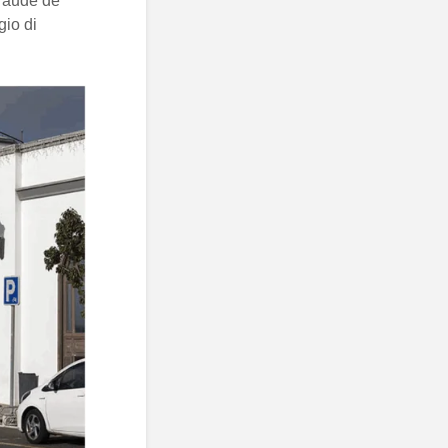
fraude de
gio di