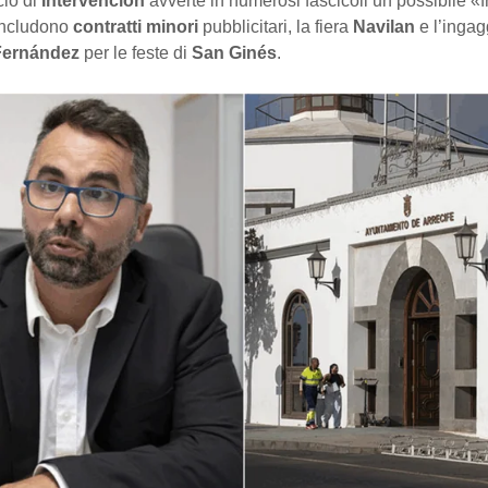
cio di
Intervención
avverte in numerosi fascicoli un possibile «
 includono
contratti minori
pubblicitari, la fiera
Navilan
e l’ingag
Fernández
per le feste di
San Ginés
.