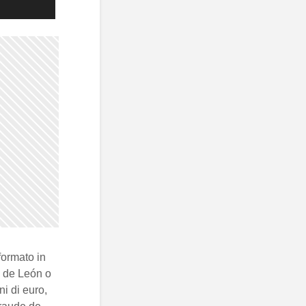
formato in
n de León o
ni di euro,