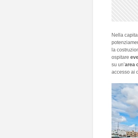
Nella capita
potenziamen
la costruzio
ospitare
eve
su un’
area
accesso ai q