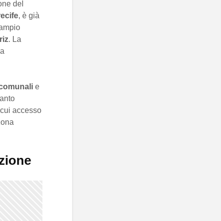
one del
ecife
, è già
n ampio
riz
. La
la
 comunali
e
ianto
l cui accesso
 zona
azione