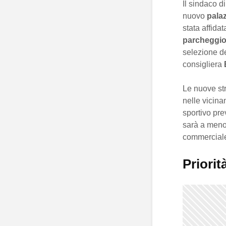
Il sindaco d
nuovo
palaz
stata affida
parcheggio
selezione de
consigliera
Le nuove str
nelle vicin
sportivo pre
sarà a meno
commerciale
Priorit