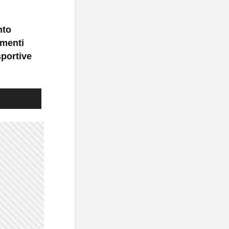
nto
imenti
sportive