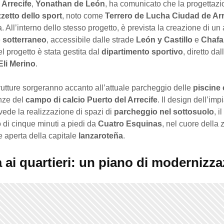
i
Arrecife
,
Yonathan de León
, ha comunicato che la progettazi
zetto dello sport
, noto come
Terrero de Lucha Ciudad de Arr
ta. All’interno dello stesso progetto, è prevista la creazione di u
 sotterraneo
, accessibile dalle strade
León y Castillo
e
Chafa
l progetto è stata gestita dal
dipartimento sportivo
, diretto dal
Eli Merino
.
utture sorgeranno accanto all’attuale parcheggio delle
piscine
anze del
campo di calcio Puerto del Arrecife
. Il design dell’imp
vede la realizzazione di spazi di
parcheggio nel sottosuolo
, i
 di cinque minuti a piedi da
Cuatro Esquinas
, nel cuore della
 aperta della capitale
lanzaroteña
.
à ai quartieri: un piano di modernizz