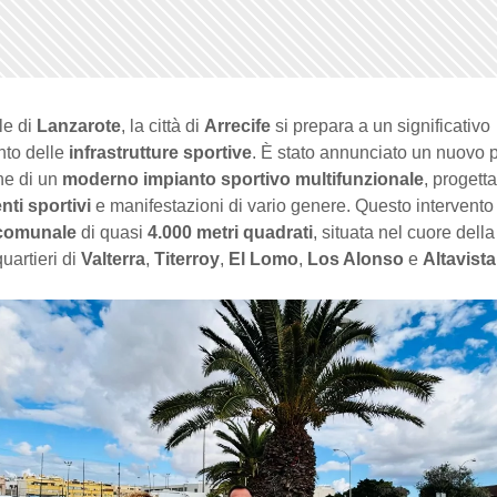
le di
Lanzarote
, la città di
Arrecife
si prepara a un significativo
to delle
infrastrutture sportive
. È stato annunciato un nuovo p
ne di un
moderno impianto sportivo multifunzionale
, progett
nti sportivi
e manifestazioni di vario genere. Questo intervento
 comunale
di quasi
4.000 metri quadrati
, situata nel cuore della
uartieri di
Valterra
,
Titerroy
,
El Lomo
,
Los Alonso
e
Altavista