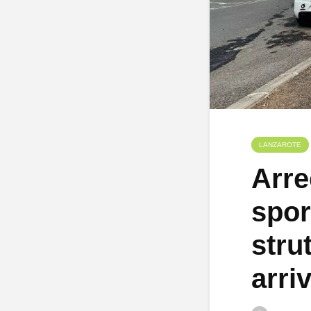
LANZAROTE
Arre
spor
stru
arri