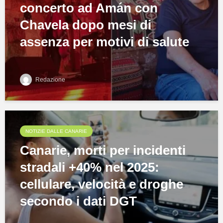
concerto ad Amán con
Chavela dopo mesi di
assenza per motivi di salute
Redazione
NOTIZIE DALLE CANARIE
Canarie, morti per incidenti
stradali +40% nel 2025:
cellulare, velocità e droghe
secondo i dati DGT