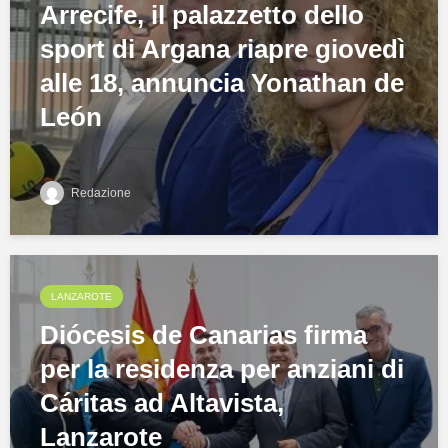
Arrecife, il palazzetto dello
sport di Argana riapre giovedì
alle 18, annuncia Yonathan de
León
Redazione
LANZAROTE
Diócesis de Canarias firma
per la residenza per anziani di
Cáritas ad Altavista,
Lanzarote