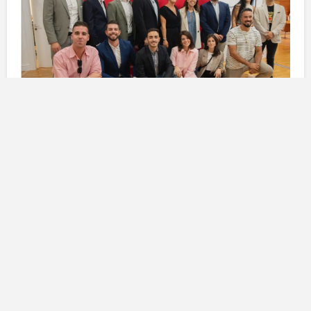
La nuova presidente: Arianna
Gassmann
Arianna Gassmann
, che ricopre il ruolo di
Deputy
Director
della catena
Europe Hotels
nel sud di
Tenerife
, ha preso il posto di
Aníbal Pérez
, presidente
uscente. La sua elezione è vista come un segnale di
cambiamento e innovazione, dato il crescente
interesse verso la partecipazione delle donne nella
leadership aziendale. Durante il suo primo discorso