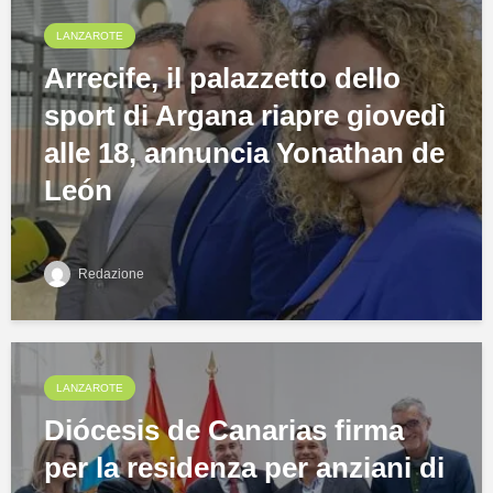
LANZAROTE
Arrecife, il palazzetto dello
sport di Argana riapre giovedì
alle 18, annuncia Yonathan de
León
Redazione
LANZAROTE
Diócesis de Canarias firma
per la residenza per anziani di