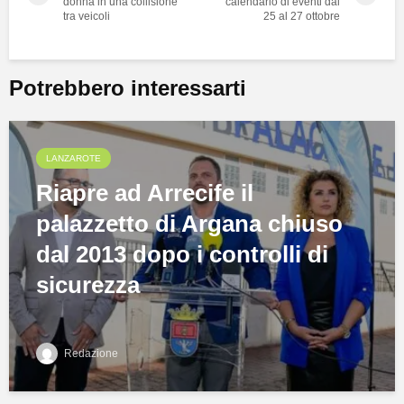
donna in una collisione
calendario di eventi dal
tra veicoli
25 al 27 ottobre
Potrebbero interessarti
LANZAROTE
Riapre ad Arrecife il
palazzetto di Argana chiuso
dal 2013 dopo i controlli di
sicurezza
Redazione