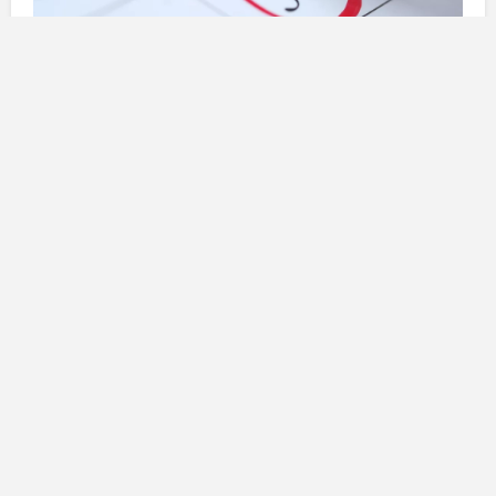
Opportunità di viaggio nel 2025
Il nuovo calendario presenta un elenco di
festività
strategicamente posizionate nei giorni di
lunedì
e
venerdì
, offrendo opportunità ideali per una
fuga
breve
senza che si debbano richiedere giorni di ferie.
Questo aspetto è molto importante per i
lavoratori
canari
, poiché consente loro di pianificare
viaggi
o
semplici
momenti di relax
senza doversi preoccupare
di assenze dal lavoro. Concludere la settimana
lavorativa il
venerdì
e trovare una festività il
lunedì
successivo è perfetto per chi desidera staccare dalla
routine quotidiana.
La fatica accumulata durante l’anno spesso richiede
momenti di pausa per rifornirsi di energia e vitalità. Il