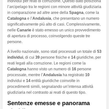
individui per reati di corruzione. Questo dato posiziona
l’arcipelago tra le regioni con minore attività giudiziaria
in comparazione ad altre aree della
Spagna
, come la
Catalogna
e l’
Andalusia
, che presentano un numero
significativamente più alto di casi. Complessivamente,
nelle
Canarie
è stato emesso un unico provvedimento
di apertura di processo, coinvolgendo queste tre
persone.
A livello nazionale, sono stati processati un totale di
53
individui
, di cui
39
persone fisiche e
14
giuridiche, per
reati legati alla corruzione. Le regioni come la
Catalogna
hanno visto un numero di
16
persone
processate, mentre l’
Andalusia
ha registrato
10
individui e
14
entità giuridiche coinvolte in
procedimenti simili, segnalando un’intensa attività
giudiziaria nel contrasto ai reati di questo tipo.
Sentenze emesse e panorama