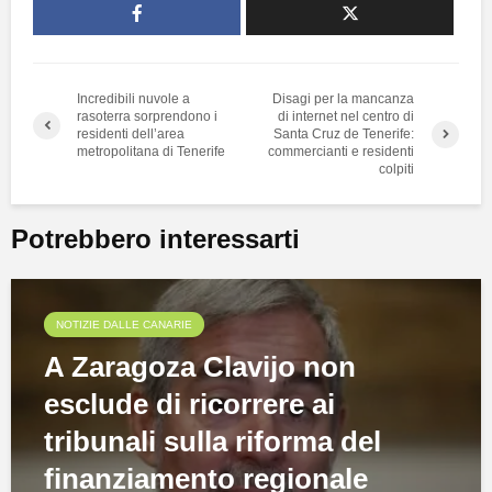
Incredibili nuvole a
Disagi per la mancanza
rasoterra sorprendono i
di internet nel centro di
residenti dell’area
Santa Cruz de Tenerife:
metropolitana di Tenerife
commercianti e residenti
colpiti
Potrebbero interessarti
NOTIZIE DALLE CANARIE
A Zaragoza Clavijo non
esclude di ricorrere ai
tribunali sulla riforma del
finanziamento regionale