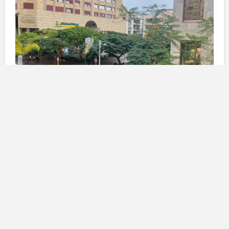
La causa dell’interruzione del
servizio
Fonti locali riferiscono che il malfunzionamento
potrebbe derivare da un
guasto tecnico
che ha
influito sulla rete di diversi operatori. Commercianti e
residenti hanno contattato le loro compagnie
telefoniche, le quali hanno confermato la natura del
problema e stimato che la situazione potrà tornare alla
normalità nel giro di poche ore. La mancanza di