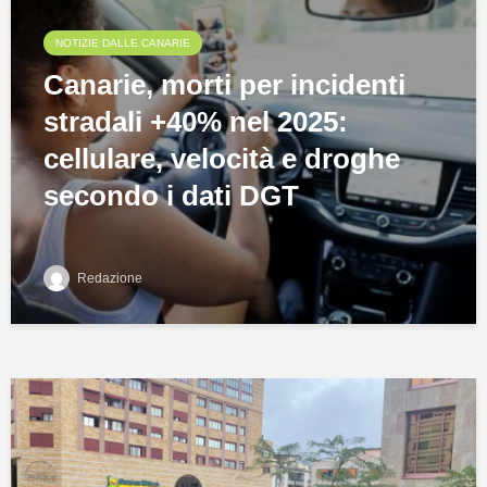
NOTIZIE DALLE CANARIE
Canarie, morti per incidenti
stradali +40% nel 2025:
cellulare, velocità e droghe
secondo i dati DGT
Redazione