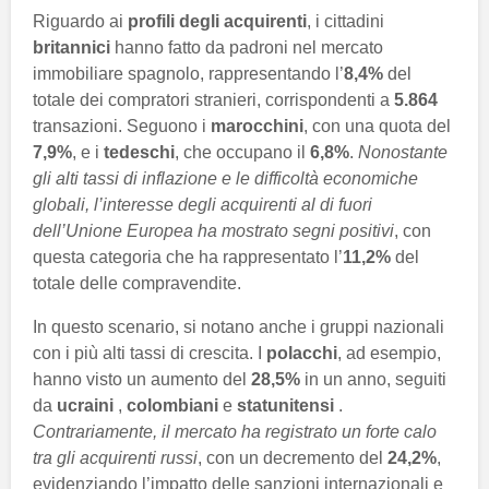
Riguardo ai
profili degli acquirenti
, i cittadini
britannici
hanno fatto da padroni nel mercato
immobiliare spagnolo, rappresentando l’
8,4%
del
totale dei compratori stranieri, corrispondenti a
5.864
transazioni. Seguono i
marocchini
, con una quota del
7,9%
, e i
tedeschi
, che occupano il
6,8%
.
Nonostante
gli alti tassi di inflazione e le difficoltà economiche
globali, l’interesse degli acquirenti al di fuori
dell’Unione Europea ha mostrato segni positivi
, con
questa categoria che ha rappresentato l’
11,2%
del
totale delle compravendite.
In questo scenario, si notano anche i gruppi nazionali
con i più alti tassi di crescita. I
polacchi
, ad esempio,
hanno visto un aumento del
28,5%
in un anno, seguiti
da
ucraini
,
colombiani
e
statunitensi
.
Contrariamente, il mercato ha registrato un forte calo
tra gli acquirenti russi
, con un decremento del
24,2%
,
evidenziando l’impatto delle sanzioni internazionali e