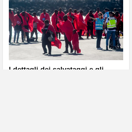
I dettagli dei salvataggi e gli
interventi delle autorità
La giornata è iniziata con intensi interventi di
salvataggio, in particolare grazie alla
Guardamar
Calíope
, che ha effettuato i primi quattro recuperi. Il
primo salvataggio ha visto coinvolte
62 persone
,
seguite da altre due imbarcazioni, ciascuna con
50
passeggeri
, e infine un’ultima barca con
55 migranti