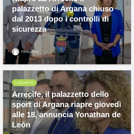
palazzetto di Argana chiuso
dal 2013 dopo i controlli di
sicurezza
Redazione
LANZAROTE
Arrecife, il palazzetto dello
sport di Argana riapre giovedì
alle 18, annuncia Yonathan de
León