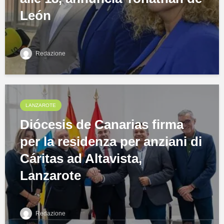
León
Redazione
LANZAROTE
Diócesis de Canarias firma
per la residenza per anziani di
Cáritas ad Altavista,
Lanzarote
Redazione