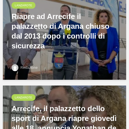
LANZAROTE
Riapre ad Arrecife il
palazzetto di Argana chiuso
dal 2013 dopo i controlli di
sicurezza
Redazione
LANZAROTE
Arrecife, il palazzetto dello
sport di Argana riapre giovedì
alle 18, annuncia Yonathan de