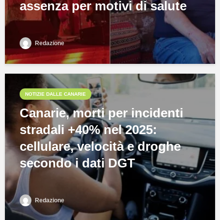
assenza per motivi di salute
Redazione
NOTIZIE DALLE CANARIE
Canarie, morti per incidenti
stradali +40% nel 2025:
cellulare, velocità e droghe
secondo i dati DGT
Redazione