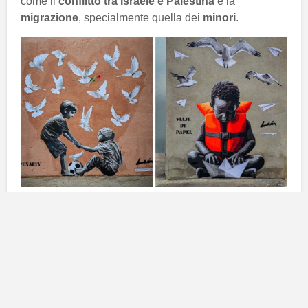
come il
conflitto tra Israele e Palestina
e la
migrazione
, specialmente quella dei
minori
.
Temi attuali e rilevanti
León ha spiegato durante un’intervista con
Atlántico
Hoy
che l’importanza e il successo delle sue opere
sono dovuti alla loro capacità di affrontare argomenti di
stringente attualità.
“Sfortunatamente, i conflitti tra
Israele e Palestina sono argomenti di lunga data,”
ha