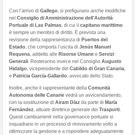
Con l’arrivo di
Gallego
, si prefigurano anche modifiche
nel
Consiglio di Amministrazione dell’Autorità
Portuale di Las Palmas
, di cui il
capitano marittimo
è sempre un membro di diritto. È prevista una
revisione della rappresentanza di
Puertos del
Estado
, che comporta l’uscita di
Jesús Manuel
Requena
, addetto alle
Risorse Umane
e
Servizi
Generali
. Resteranno invece nel Consiglio
Augusto
Hidalgo
, vicepresidente del
Cabildo di Gran Canaria
,
e
Patricia García-Gallardo
, avvocato dello Stato.
Inoltre, anche il rappresentante della
Comunità
Autonoma delle Canarie
vedrà un avvicendamento,
con la sostituzione di
Airam Díaz
da parte di
María
Fernández
, attuale direttrice generale dei
Trasporti
.
Questi cambiamenti nella governance portuale si
inquadrano in un processo di rinnovamento volto a
ottimizzare la gestione e a rispondere adeguatamente