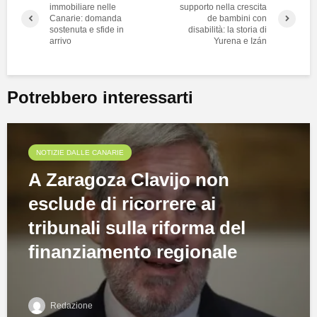
immobiliare nelle
supporto nella crescita
Canarie: domanda
de bambini con
sostenuta e sfide in
disabilità: la storia di
arrivo
Yurena e Izán
Potrebbero interessarti
NOTIZIE DALLE CANARIE
A Zaragoza Clavijo non
esclude di ricorrere ai
tribunali sulla riforma del
finanziamento regionale
Redazione