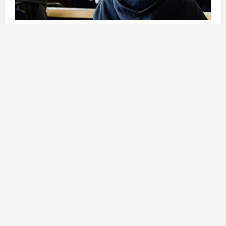
Le difficoltà nel sistema di
sostegno
Yurena
si è trovata a dover affrontare una serie di
ostacoli
derivanti dalla mancanza di sostegno
adeguato per suo figlio
Izán
. Dopo il mancato
pagamento delle
amministrazioni pubbliche
al
Gruppo Icot
,
Yurena
ha perso il sostegno di un
logopeda
, una figura fondamentale per lo sviluppo
comunicativo del suo bambino. Inoltre, quest’anno
Izán
ha subito un altro grave colpo: la perdita di un
assistente in aula
. Secondo l’amministrazione
scolastica, la giustificazione per quest’assenza di
supporto è che
Izán
non presenta un comportamento
problematico, nonostante la sua disabilità del
36%
.