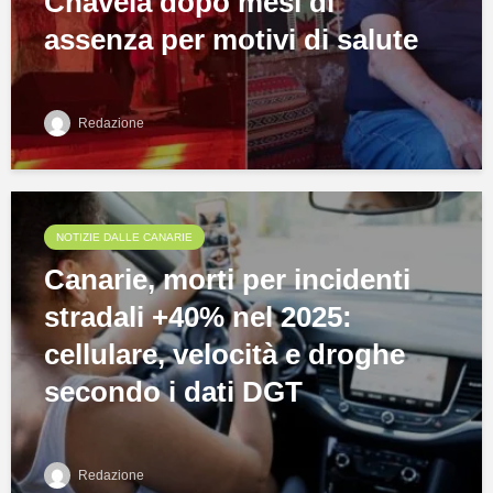
Chavela dopo mesi di
assenza per motivi di salute
Redazione
NOTIZIE DALLE CANARIE
Canarie, morti per incidenti
stradali +40% nel 2025:
cellulare, velocità e droghe
secondo i dati DGT
Redazione