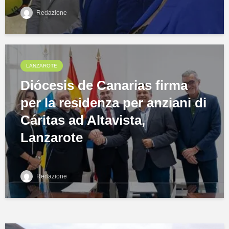
Redazione
LANZAROTE
Diócesis de Canarias firma
per la residenza per anziani di
Cáritas ad Altavista,
Lanzarote
Redazione