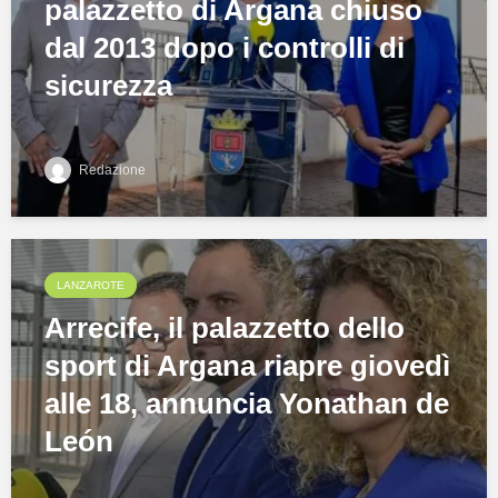
palazzetto di Argana chiuso
dal 2013 dopo i controlli di
sicurezza
Redazione
LANZAROTE
Arrecife, il palazzetto dello
sport di Argana riapre giovedì
alle 18, annuncia Yonathan de
León