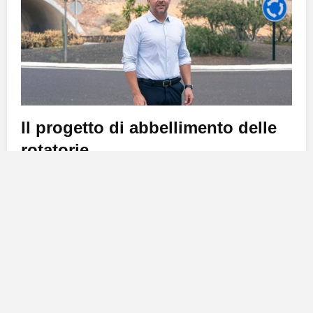
Il progetto di abbellimento delle
rotatorie
Il
Cabildo
ha ufficialmente avviato una gara per
l’affidamento del servizio di
fornitura
,
installazione
e
manutenzione
delle decorazioni natalizie per le
rotatorie, in un progetto che intende rendere
l’atmosfera festiva ancora più accogliente. Durante
l’ultima riunione della
Mesa Insular de Obras
Públicas
, Medina ha fatto il punto sulla situazione,
informando i rappresentanti dei sette comuni