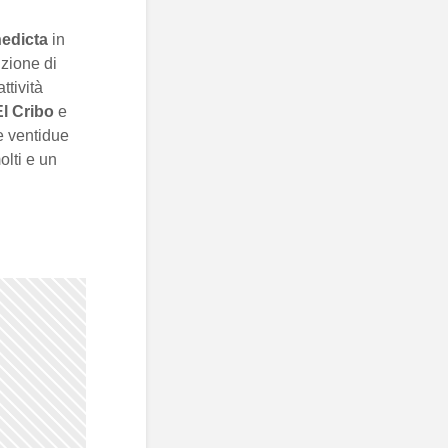
edicta
in
uzione di
ttività
l Cribo
e
e ventidue
olti e un