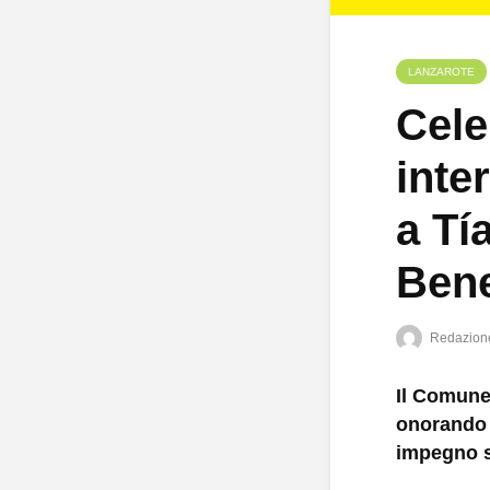
LANZAROTE
Cele
inte
a Tí
Bene
Redazion
Il Comune 
onorando 
impegno s