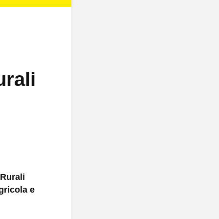
rali
 Rurali
ricola e