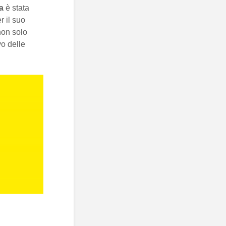
a
è stata
r il suo
non solo
vo delle