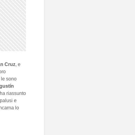
n Cruz
, e
oro
 le sono
gustín
 ha riassunto
apalusi e
ncarna lo