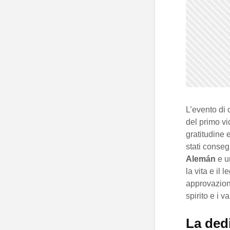
L’evento di 
del primo v
gratitudine 
stati conseg
Alemán
e un
la vita e il 
approvazione
spirito e i v
La ded