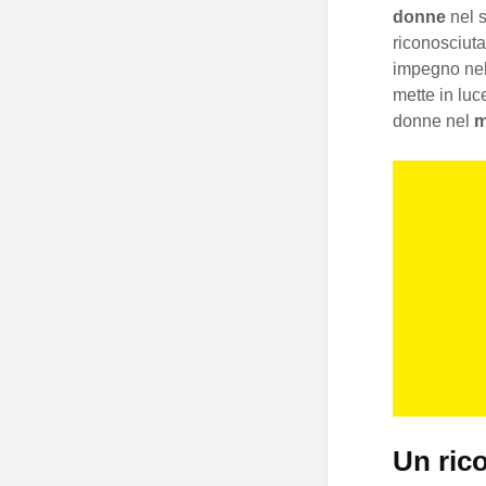
donne
nel 
riconosciuta
impegno ne
mette in luc
donne nel
m
Un ric