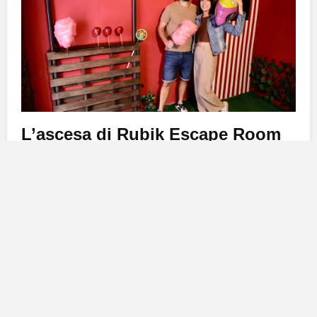
L’ascesa di Rubik Escape Room
Situato nella
via Juan Negrín, 12
, il
Rubik Escape
Room
ha recentemente guadagnato notorietà grazie
ai suoi successi nei premi
’10Escape’
, in cui è stato
nominato come il miglior
escape room
delle
Canarie
e si è piazzato al 16° posto a livello nazionale. Nel
2023
, ha già ottenuto un riconoscimento onorifico agli
Escape Room Awards
, segno della qualità della sua
offerta.
Maria Apesteguía
e
Gennaro Santillo
, i
fondatori, hanno avviato questa avventura dopo la