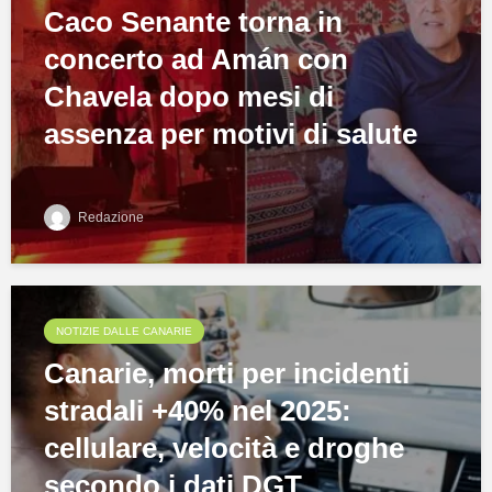
Caco Senante torna in
concerto ad Amán con
Chavela dopo mesi di
assenza per motivi di salute
Redazione
NOTIZIE DALLE CANARIE
Canarie, morti per incidenti
stradali +40% nel 2025:
cellulare, velocità e droghe
secondo i dati DGT