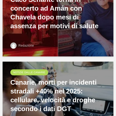
concerto ad Amán con
Chavela dopo mesi di
assenza per motivi di salute
Redazione
NOTIZIE DALLE CANARIE
Canarie, morti per incidenti
stradali +40% nel 2025:
cellulare, velocità e droghe
secondo i dati DGT