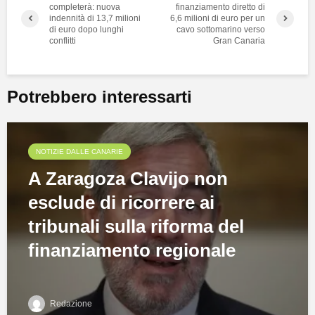
completerà: nuova
finanziamento diretto di
indennità di 13,7 milioni
6,6 milioni di euro per un
di euro dopo lunghi
cavo sottomarino verso
conflitti
Gran Canaria
Potrebbero interessarti
NOTIZIE DALLE CANARIE
A Zaragoza Clavijo non
esclude di ricorrere ai
tribunali sulla riforma del
finanziamento regionale
Redazione