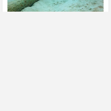
Finanziamento tramite decreto
reale
Il
finanziamento
è stato ufficializzato attraverso un
decreto reale
pubblicato mercoledì nel
Bollettino
Ufficiale dello Stato
. Il
Governo centrale
ha
sottolineato l’importanza “
strategica
” dei
cavi
sottomarini
, considerate le loro fondamentali funzioni
nel trasporto della maggior parte del
traffico dati
internazionale
. Questa nuova infrastruttura
rappresenta un passo significativo verso il
potenziamento della
rete di telecomunicazioni
spagnola
e il miglioramento della
connettività
digitale
, in particolare nelle aree insulari.