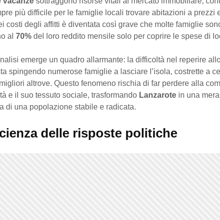
e vacanze
sottraggono risorse vitali al mercato immobiliare, con
re più difficile per le famiglie locali trovare abitazioni a prezzi 
ei costi degli affitti è diventata così grave che molte famiglie son
no al
70%
del loro reddito mensile solo per coprire le spese di l
alisi emerge un quadro allarmante: la difficoltà nel reperire all
sta spingendo numerose famiglie a lasciare l’isola, costrette a c
migliori altrove. Questo fenomeno rischia di far perdere alla com
ità e il suo tessuto sociale, trasformando
Lanzarote
in una mera
iva di una popolazione stabile e radicata.
icienza delle risposte politiche