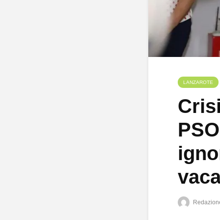
LANZAROTE
Cris
PSOE
igno
vac
Redazion