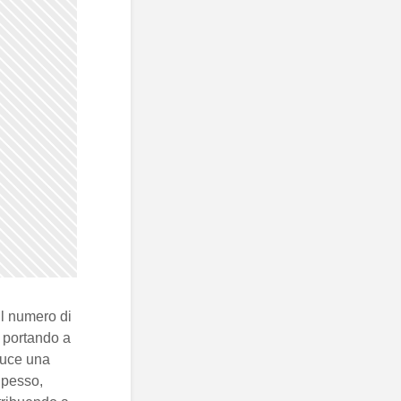
il numero di
, portando a
luce una
Spesso,