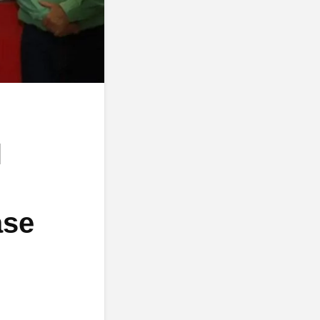
l
ase