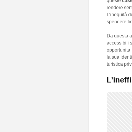
queste
cas
rendere semp
L’inequità d
spendere fi
Da questa an
accessibili 
opportunità 
la sua ident
turistica pr
L’ineff