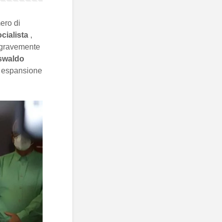
ero di
ocialista
,
 gravemente
swaldo
ca espansione