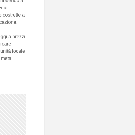
tribuendo a
equi.
o costrette a
ocazione.
oggi a prezzi
ercare
unità locale
 meta