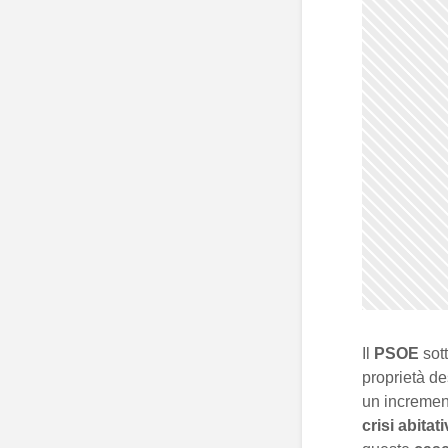
Il
PSOE
sot
proprietà de
un incremen
crisi abitat