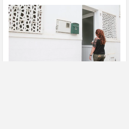
La lotta per il possesso della
casa
La questione è iniziata nel
2021
, durante un periodo
difficile per molti a causa della pandemia di
COVID-19
.
Alicia
, colpita da un’operazione di riduzione
temporanea del personale, ha deciso di affittare il
piano terra della sua abitazione per fronteggiare le