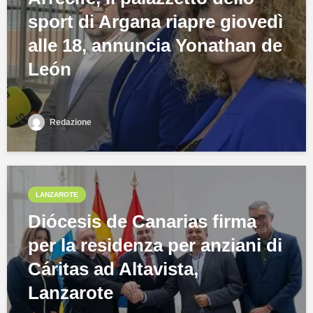
sport di Argana riapre giovedì
alle 18, annuncia Yonathan de
León
Redazione
LANZAROTE
Diócesis de Canarias firma
per la residenza per anziani di
Cáritas ad Altavista,
Lanzarote