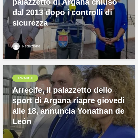
palazzetto di Argana chiuso
dal 2013 dopo i controlli di
sicurezza
Redazione
LANZAROTE
Arrecife, il palazzetto dello
sport di Argana riapre giovedì
alle 18, annuncia Yonathan de
León