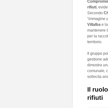
Compromis
rifiuti
, evid
Secondo
Ch
“
immagine d
Villalba
e la
mantenere i
per la racco
territorio.
Il gruppo po
gestione ad
dimostra u
comunale, ch
sollecita an
Il ruol
rifiuti