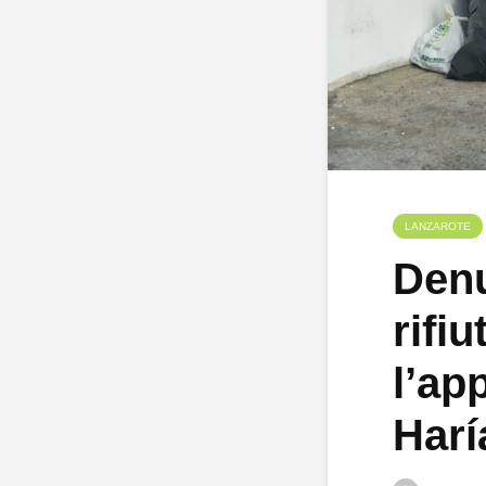
LANZAROTE
Denu
rifi
l’ap
Harí