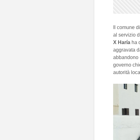
Il comune d
al servizio 
X Haría
ha d
aggravata d
abbandono e 
governo chi
autorità loca