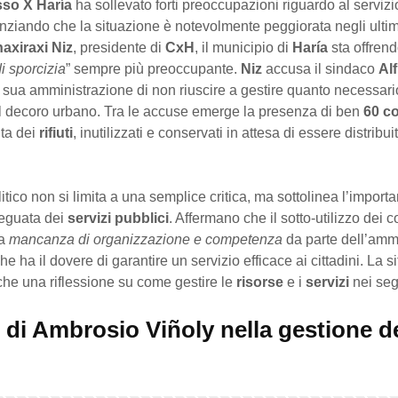
so X Haría
ha sollevato forti preoccupazioni riguardo al servizi
enziando che la situazione è notevolmente peggiorata negli ultim
axiraxi Niz
, presidente di
CxH
, il municipio di
Haría
sta offren
i sporcizia
” sempre più preoccupante.
Niz
accusa il sindaco
Al
 sua amministrazione di non riuscire a gestire quanto necessari
l decoro urbano. Tra le accuse emerge la presenza di ben
60 co
lta dei
rifiuti
, inutilizzati e conservati in attesa di essere distribuit
litico non si limita a una semplice critica, ma sottolinea l’import
eguata dei
servizi pubblici
. Affermano che il sotto-utilizzo dei c
na
mancanza di organizzazione e competenza
da parte dell’amm
e ha il dovere di garantire un servizio efficace ai cittadini. La s
che una riflessione su come gestire le
risorse
e i
servizi
nei seg
o di Ambrosio Viñoly nella gestione d