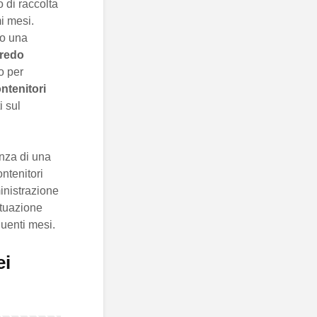
o di raccolta
i mesi.
do una
fredo
o per
ntenitori
i sul
anza di una
ontenitori
inistrazione
ituazione
uenti mesi.
ei