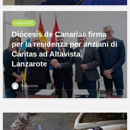
LANZAROTE
Diócesis de Canarias firma
per la residenza per anziani di
Cáritas ad Altavista,
Lanzarote
Redazione