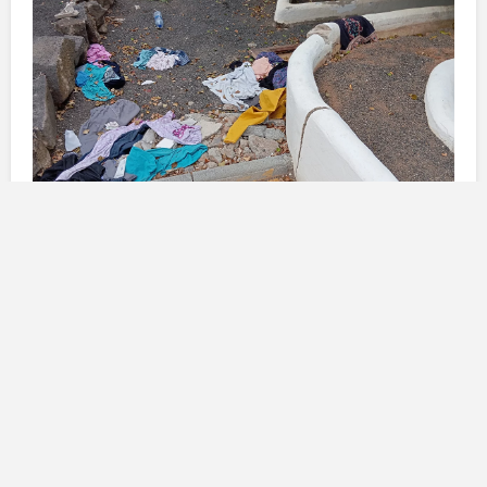
Condizioni igieniche del centro
commerciale
Il
Centro Commerciale Las Cucharas
sembra essere
trascurato, come riportato da un lettore che ha deciso
di contattare
La Voz
per segnalare la situazione.
Secondo quanto dichiarato, l’area attorno al centro
commerciale è caratterizzata dalla presenza di rifiuti,
tra cui vari
indumenti abbandonati
, che suggeriscono
una grave mancanza di
manutenzione
e attenzione