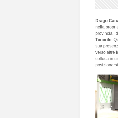
Drago Cana
nella propria
provinciali d
Tenerife
. Q
sua presenza
verso altre
i
colloca in u
posizionarsi