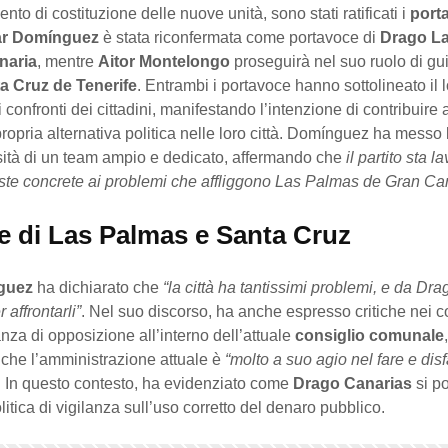
nto di costituzione delle nuove unità, sono stati ratificati i
port
r Domínguez
è stata riconfermata come portavoce di
Drago L
naria
, mentre
Aitor Montelongo
proseguirà nel suo ruolo di gu
a Cruz de Tenerife
. Entrambi i portavoce hanno sottolineato il 
confronti dei cittadini, manifestando l’intenzione di contribuire a
ropria alternativa politica nelle loro città. Domínguez ha messo 
sità di un team ampio e dedicato, affermando che
il partito sta 
poste concrete ai problemi che affliggono Las Palmas de Gran Ca
de di Las Palmas e Santa Cruz
guez
ha dichiarato che
“la città ha tantissimi problemi, e da Dr
 affrontarli”
. Nel suo discorso, ha anche espresso critiche nei c
za di opposizione all’interno dell’attuale
consiglio comunale
,
che l’amministrazione attuale è
“molto a suo agio nel fare e dis
. In questo contesto, ha evidenziato come
Drago Canarias
si p
litica di vigilanza sull’uso corretto del denaro pubblico.