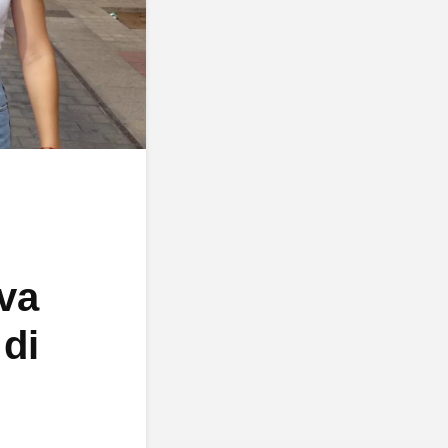
iva
 di