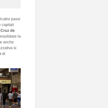
icativi passi
 capitali
 Cruz de
onsolidare la
one anche
izzativa si
o
di