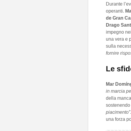
Durante l’eve
operanti.
Ma
de Gran Ca
Drago Sant
impegno nei 
una vera e p
sulla neces
fornire ris
Le sfi
Mar Domín
in marcia per
della mancan
sostenendo 
piacimento”
una forza po