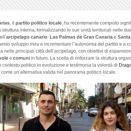
rias
, il
partito politico locale
, ha recentemente compiuto signif
 struttura interna, formalizzando le sue unità territoriali nelle due
ell’
arcipelago canario
:
Las Palmas de Gran Canaria
e
Santa
uesto sviluppo mira a incrementare l’autonomia del partito e a c
 nelle principali città dell’arcipelago, con obiettivi di espansi
sole
e
comuni
in futuro. La scelta di rinforzare la struttura organ
n contesto politico in evoluzione e testimonia la volontà di
Drag
 come un’alternativa valida nel panorama politico locale.