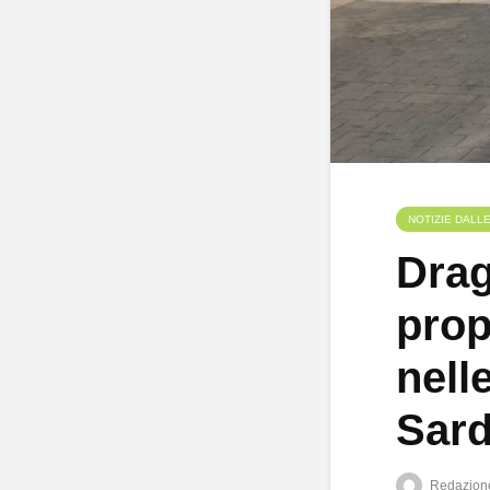
NOTIZIE DALL
Drag
prop
nell
Sar
Redazion