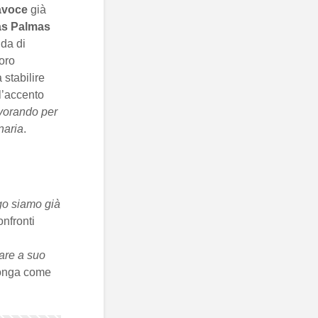
avoce
già
as Palmas
ida di
loro
 stabilire
l’accento
lavorando per
naria
.
ago siamo già
onfronti
fare a suo
onga come