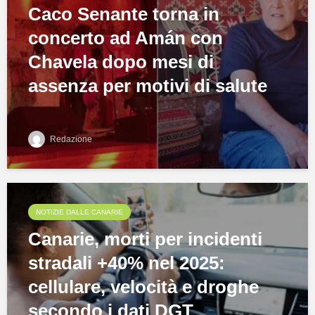
Caco Senante torna in
concerto ad Amán con
Chavela dopo mesi di
assenza per motivi di salute
Redazione
NOTIZIE DALLE CANARIE
Canarie, morti per incidenti
stradali +40% nel 2025:
cellulare, velocità e droghe
secondo i dati DGT