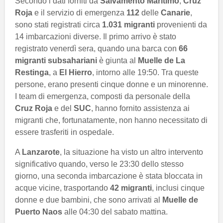
Secondo i dati forniti da
Salvamento Marítimo
,
Cruz
Roja
e il servizio di emergenza
112
delle
Canarie
,
sono stati registrati circa
1.031 migranti
provenienti da
14 imbarcazioni diverse. Il primo arrivo è stato
registrato venerdì sera, quando una barca con
66
migranti subsahariani
è giunta al
Muelle de La
Restinga
, a
El Hierro
, intorno alle 19:50. Tra queste
persone, erano presenti cinque donne e un minorenne.
I team di emergenza, composti da personale della
Cruz Roja
e del
SUC
, hanno fornito assistenza ai
migranti che, fortunatamente, non hanno necessitato di
essere trasferiti in ospedale.
A
Lanzarote
, la situazione ha visto un altro intervento
significativo quando, verso le 23:30 dello stesso
giorno, una seconda imbarcazione è stata bloccata in
acque vicine, trasportando
42 migranti
, inclusi cinque
donne e due bambini, che sono arrivati al
Muelle de
Puerto Naos
alle 04:30 del sabato mattina.