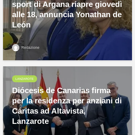
sport di Argana riapre giovedì
alle 18, annuncia Yonathan de
León
Redazione
LANZAROTE
Diócesis de Canarias firma
per la residenza per anziani di
Cáritas ad Altavista,
Lanzarote