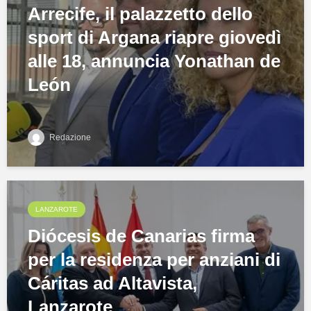
Arrecife, il palazzetto dello
sport di Argana riapre giovedì
alle 18, annuncia Yonathan de
León
Redazione
LANZAROTE
Diócesis de Canarias firma
per la residenza per anziani di
Cáritas ad Altavista,
Lanzarote