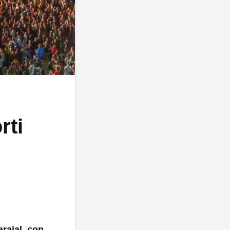
rti
arajal, con