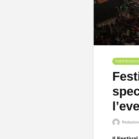
FUERTEVENTU
Fest
spec
l’ev
Redazion
Il Festiva