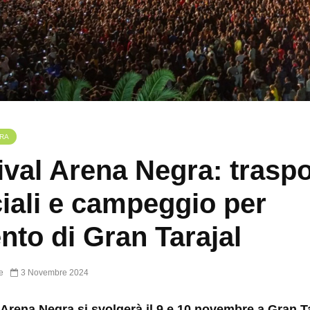
RA
ival Arena Negra: traspo
iali e campeggio per
ento di Gran Tarajal
e
3 Novembre 2024
l Arena Negra si svolgerà il 9 e 10 novembre a Gran T