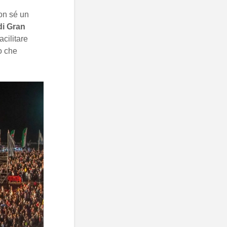
on sé un
di Gran
acilitare
o che