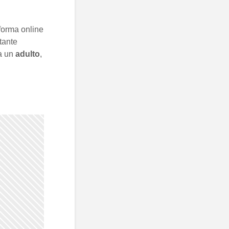
aforma online
tante
a un
adulto
,