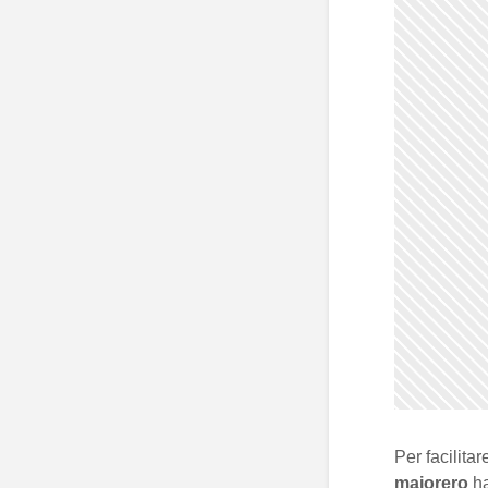
Per facilitar
majorero
ha