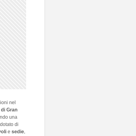
zioni nel
a di Gran
tendo una
 dotato di
voli
e
sedie
,