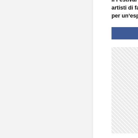
artisti di
per un’es