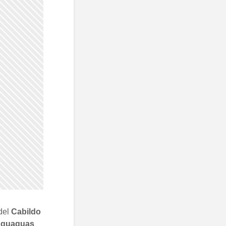
del
Cabildo
i
guaguas