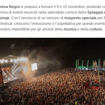
Arena Negra
si prepara a tornare il 9 e 10 novembre, portando c
mma di eventi musicali nella splendida cornice della
Spiaggia 
uineje
. Con l’annuncio di un servizio di
trasporto speciale
per f
 festival, crescono l’entusiasmo e l’aspettativa per questo event
essere imperdibile per gli amanti della
musica
e della
cultura
.