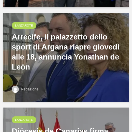
LANZAROTE
Arrecife, il palazzetto dello
sport di Argana riapre giovedì
alle 18, annuncia Yonathan de
León
Redazione
LANZAROTE
Diócesis de Canarias firma