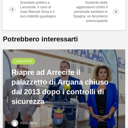
Scandalo politico a
Aumento delle
Lanzarote: il caso di
aggressioni contro il
Juan Manuel Sosa e il
personale sanitario in
suo indebito guadagno
Spagna: un fenomeno
preoccupante
Potrebbero interessarti
LANZAROTE
Riapre ad Arrecife il
palazzetto di Argana chiuso
dal 2013 dopo i controlli di
sicurezza
Redazione