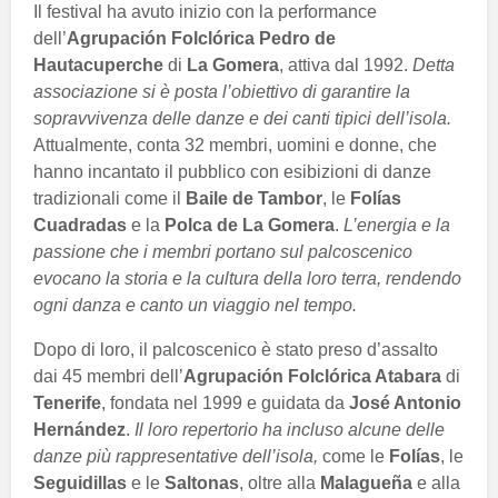
Il festival ha avuto inizio con la performance
dell’
Agrupación Folclórica Pedro de
Hautacuperche
di
La Gomera
, attiva dal 1992.
Detta
associazione si è posta l’obiettivo di garantire la
sopravvivenza delle danze e dei canti tipici dell’isola.
Attualmente, conta 32 membri, uomini e donne, che
hanno incantato il pubblico con esibizioni di danze
tradizionali come il
Baile de Tambor
, le
Folías
Cuadradas
e la
Polca de La Gomera
.
L’energia e la
passione che i membri portano sul palcoscenico
evocano la storia e la cultura della loro terra, rendendo
ogni danza e canto un viaggio nel tempo.
Dopo di loro, il palcoscenico è stato preso d’assalto
dai 45 membri dell’
Agrupación Folclórica Atabara
di
Tenerife
, fondata nel 1999 e guidata da
José Antonio
Hernández
.
Il loro repertorio ha incluso alcune delle
danze più rappresentative dell’isola,
come le
Folías
, le
Seguidillas
e le
Saltonas
, oltre alla
Malagueña
e alla