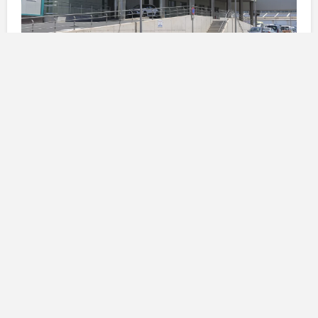
Un fenomeno allarmante
Il rapporto del
Ministero della Salute
spagnolo ha
messo in luce come il
78%
delle aggressioni
denunciate riguardino
donne
, il che evidenzia una
preoccupante vulnerabilità nel genere femminile
all’interno della professione. Queste aggressioni si
manifestano prevalentemente nel contesto delle
emergenze
, dove gli
infermieri
sono frequentemente
esposti a
pazienti
in stato di
stress
e
agitazione
. La
pressione emotiva e le situazioni di alta tensione
possono portare a reazioni violente, facendo sì che il
luogo di lavoro diventi un ambiente pericoloso.