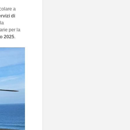
icolare a
rvizi di
 la
arie per la
io 2025
.