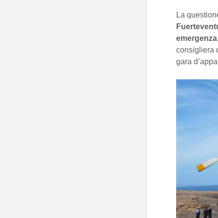
La question
Fuertevent
emergenza
consigliera 
gara d’appa