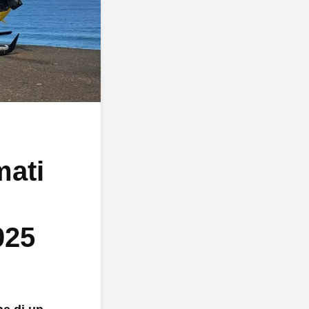
mati
025