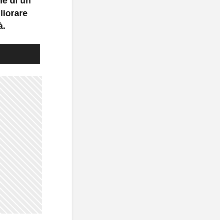
ne di un
liorare
à.