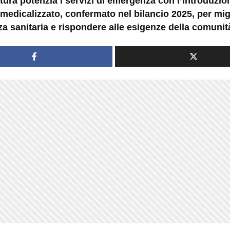
ura potenzia i servizi di emergenza con l’introduzio
 medicalizzato, confermato nel bilancio 2025, per mig
za sanitaria e rispondere alle esigenze della comunit