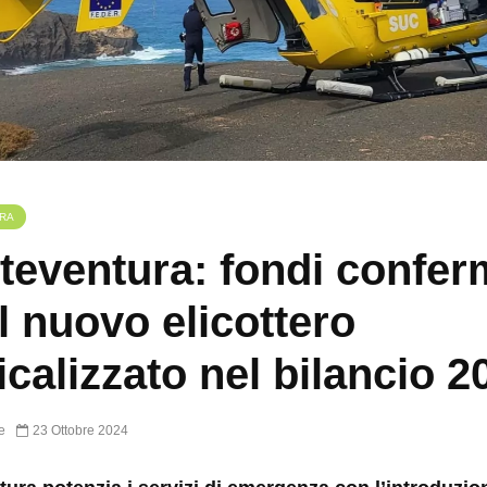
RA
teventura: fondi confer
il nuovo elicottero
calizzato nel bilancio 2
e
23 Ottobre 2024