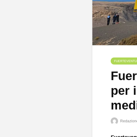
FUERTEVENTU
Fuer
per 
medi
Redazion