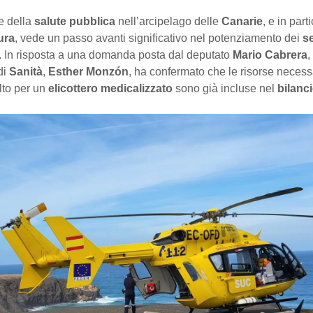
e della
salute pubblica
nell’arcipelago delle
Canarie
, e in part
ura
, vede un passo avanti significativo nel potenziamento dei
se
. In risposta a una domanda posta dal deputato
Mario Cabrera
,
di
Sanità
,
Esther Monzón
, ha confermato che le risorse necess
lto per un
elicottero medicalizzato
sono già incluse nel
bilanc