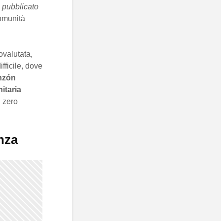
à pubblicato
comunità
ovalutata,
fficile, dove
nzón
itaria
i zero
nza