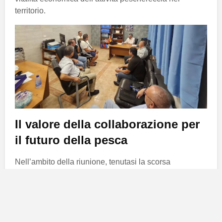
territorio.
Il valore della collaborazione per
il futuro della pesca
Nell’ambito della riunione, tenutasi la scorsa
settimana, erano presenti figure chiave, tra cui il
direttore generale di pesca
del
Governo delle
Canarie
,
Esteban Reyes
, e il
presidente della
Federazione di Cofradie delle Canarie
,
Lorenzo
Brito
. Insieme al
consigliere per il settore primario