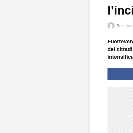
l’inc
Redazion
Fuertevent
dei cittad
intensific