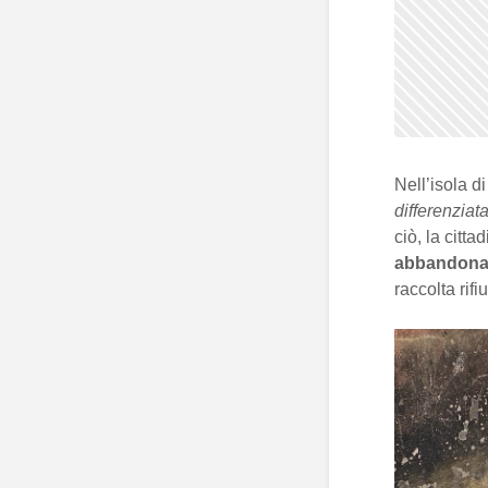
Nell’isola d
differenziat
ciò, la citt
abbandona
raccolta rifi