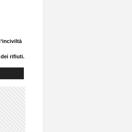
’inciviltà
ei rifiuti.