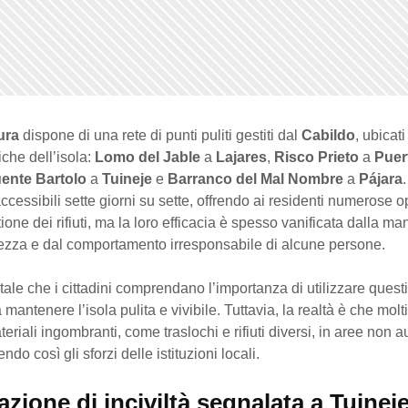
ura
dispone di una rete di punti puliti gestiti dal
Cabildo
, ubicati
iche dell’isola:
Lomo del Jable
a
Lajares
,
Risco Prieto
a
Puer
ente Bartolo
a
Tuineje
e
Barranco del Mal Nombre
a
Pájara
ccessibili sette giorni su sette, offrendo ai residenti numerose o
tione dei rifiuti, ma la loro efficacia è spesso vanificata dalla m
zza e dal comportamento irresponsabile di alcune persone.
le che i cittadini comprendano l’importanza di utilizzare questi 
a mantenere l’isola pulita e vivibile. Tuttavia, la realtà è che mol
eriali ingombranti, come traslochi e rifiuti diversi, in aree non a
do così gli sforzi delle istituzioni locali.
azione di inciviltà segnalata a Tuinej