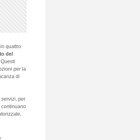
 in quattro
to del
. Questi
pzioni per la
ancanza di
servizi, per
ti continuano
utorizzate,
e