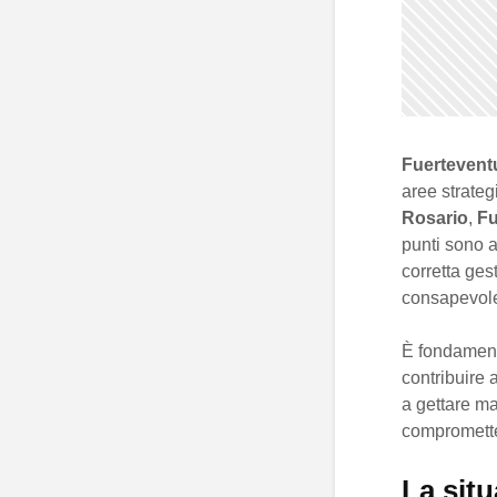
Fuertevent
aree strateg
Rosario
,
Fu
punti sono a
corretta ges
consapevole
È fondamenta
contribuire 
a gettare mat
comprometten
La situ