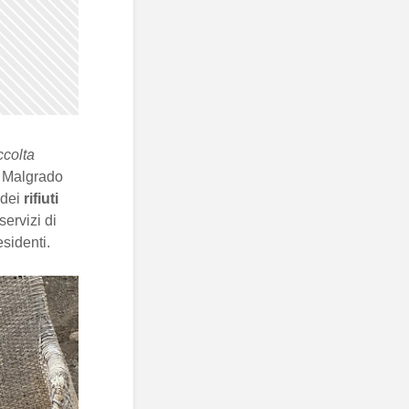
ccolta
. Malgrado
 dei
rifiuti
servizi di
esidenti.