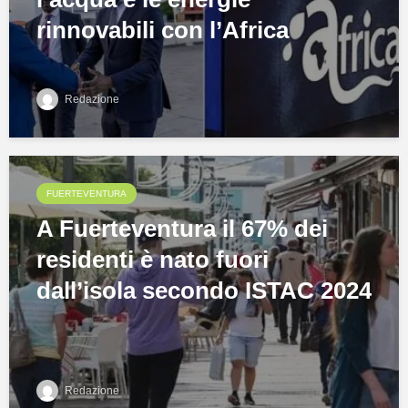
rinnovabili con l’Africa
Redazione
FUERTEVENTURA
A Fuerteventura il 67% dei
residenti è nato fuori
dall’isola secondo ISTAC 2024
Redazione