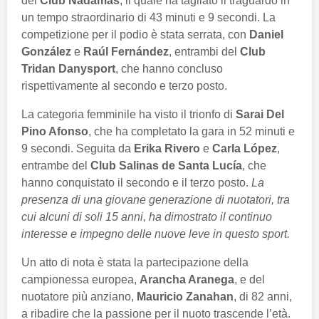
del
Club Nadamas
, il quale ha tagliato il traguardo in
un tempo straordinario di 43 minuti e 9 secondi. La
competizione per il podio è stata serrata, con
Daniel
González
e
Raúl Fernández
, entrambi del
Club
Tridan Danysport
, che hanno concluso
rispettivamente al secondo e terzo posto.
La categoria femminile ha visto il trionfo di
Sarai Del
Pino Afonso
, che ha completato la gara in 52 minuti e
9 secondi. Seguita da
Erika Rivero
e
Carla López
,
entrambe del
Club Salinas de Santa Lucía
, che
hanno conquistato il secondo e il terzo posto.
La
presenza di una giovane generazione di nuotatori, tra
cui alcuni di soli 15 anni, ha dimostrato il continuo
interesse e impegno delle nuove leve in questo sport.
Un atto di nota è stata la partecipazione della
campionessa europea,
Arancha Aranega
, e del
nuotatore più anziano,
Mauricio Zanahan
, di 82 anni,
a ribadire che la passione per il nuoto trascende l’età.