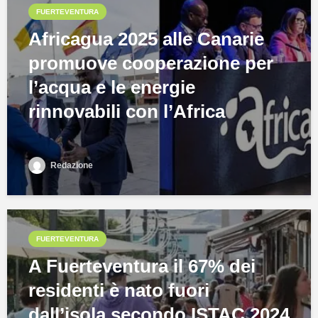
FUERTEVENTURA
Africagua 2025 alle Canarie
promuove cooperazione per
l’acqua e le energie
rinnovabili con l’Africa
Redazione
FUERTEVENTURA
A Fuerteventura il 67% dei
residenti è nato fuori
dall’isola secondo ISTAC 2024