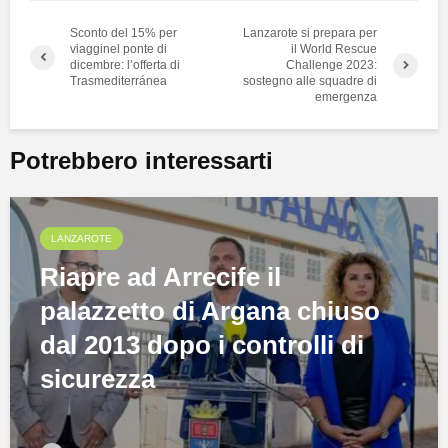
Sconto del 15% per
Lanzarote si prepara per
viagginel ponte di
il World Rescue
dicembre: l’offerta di
Challenge 2023:
Trasmediterránea
sostegno alle squadre di
emergenza
Potrebbero interessarti
LANZAROTE
Riapre ad Arrecife il
palazzetto di Argana chiuso
dal 2013 dopo i controlli di
sicurezza