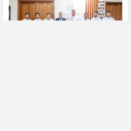
La squadra di Lanzarote e la sua
composizione
Il team di
Lanzarote
è formato da sei esperti vigili del
fuoco:
Chedey Tanausú Rodríguez Quintero
,
Rubén
Tomás Guerra Rodríguez
,
Roberto Iván Betancort
Corujo
,
Yoné Echedey Martín Fernández
,
Acaymo
José Rodríguez Quintero
e
Néstor Crespo
Rodríguez
. Questi professionisti hanno già dimostrato
le loro capacità, ottenendo un secondo posto