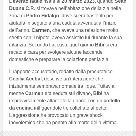
L’
evento fatale
risale al
20 marzo 2023
, quando
Sean
Duane C.R.
si trovava nell’abitazione della zia nella
zona di
Pedro Hidalgo
, dove si era trasferito per
aiutarla in seguito a una caduta avvenuta all’inizio
dell’anno.
Carmen
, che aveva una relazione molto
stretta con il nipote, aveva assistito lui durante la sua
infanzia. Secondo l’accusa, quel giorno
Bibi
si era
recato a casa per svolgere alcune faccende
domestiche e preparare la colazione per la zia.
Il rapporto accusatorio, redatto dalla procuratrice
Cecilia Acebal
, descrive un’interazione che
inizialmente sembrava normale tra i due. Tuttavia,
mentre
Carmen
era seduta sul divano,
Bibi
ha
improvvisamente attaccato la donna con un
coltello
da cucina
, infliggendole tre coltellate al petto.
L’aggressione ha provocato un grave shock
ipovolemico che ha portato alla morte della vittima.