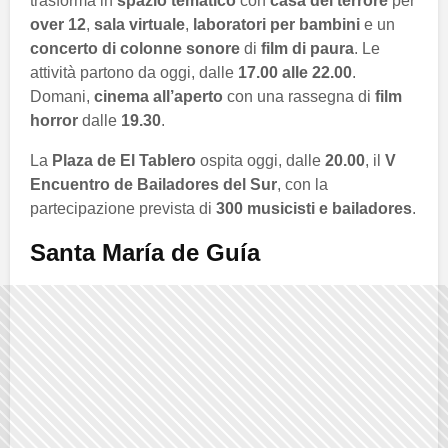
trasforma in
spazio tematico
con
casa del terrore
per
over 12
,
sala virtuale
,
laboratori per bambini
e un
concerto di colonne sonore
di
film di paura
. Le
attività partono da oggi, dalle
17.00 alle 22.00
.
Domani,
cinema all’aperto
con una rassegna di
film
horror
dalle
19.30
.
La
Plaza de El Tablero
ospita oggi, dalle
20.00
, il
V
Encuentro de Bailadores del Sur
, con la
partecipazione prevista di
300 musicisti e bailadores
.
Santa María de Guía