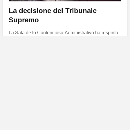
La decisione del Tribunale
Supremo
La Sala de lo Contencioso-Administrativo ha respinto
la domanda di responsabilità patrimoniale presentata
da
Enagás
, che chiedeva 18.655.000 euro per le
spese sostenute, soprattutto nel progetto della pianta
di Tenerife. Pur negando il risarcimento, i fondamenti
di fatto della sentenza n. 1188/2025 attestano che lo
Stato ha accantonato la gasificazione dell’arcipelago
in favore delle energie rinnovabili, vulnerando la
fiducia legittima maturata nel tempo.
Di conseguenza, i piani per le infrastrutture GNL di
Tenerife e Gran Canaria restano relegati, compreso il
progetto del
Barranco de Tirajana
, che per anni era
stato inserito nella programmazione ufficiale.