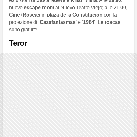
esibizioni di
Savia Nueva
e
Kilian Viera
. Alle
20.00
,
nuovo
escape room
al Nuevo Teatro Viejo; alle
21.00
,
Cine+Roscas
in
plaza de la Constitución
con la
proiezione di
‘Cazafantasmas’
e
‘1984’
. Le
roscas
sono gratuite.
Teror