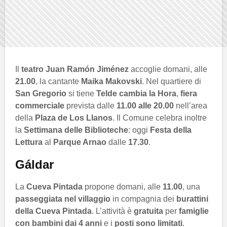
Il
teatro Juan Ramón Jiménez
accoglie domani, alle
21.00
, la cantante
Maika Makovski
. Nel quartiere di
San Gregorio
si tiene
Telde cambia la Hora
,
fiera
commerciale
prevista dalle
11.00 alle 20.00
nell’area
della
Plaza de Los Llanos
. Il Comune celebra inoltre
la
Settimana delle Biblioteche
: oggi
Festa della
Lettura
al
Parque Arnao
dalle
17.30
.
Gáldar
La
Cueva Pintada
propone domani, alle
11.00
, una
passeggiata nel villaggio
in compagnia dei
burattini
della Cueva Pintada
. L’attività è
gratuita
per
famiglie
con bambini dai 4 anni
e i
posti sono limitati
.