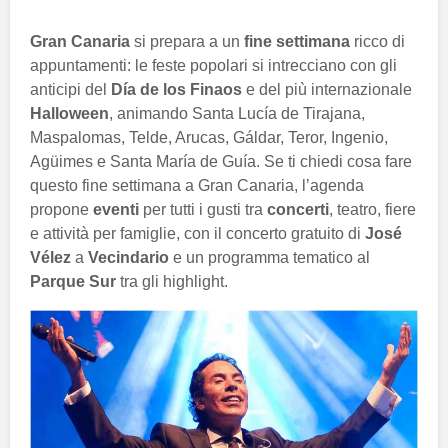
Gran Canaria
si prepara a un
fine settimana
ricco di
appuntamenti: le feste popolari si intrecciano con gli
anticipi del
Día de los Finaos
e del più internazionale
Halloween
, animando Santa Lucía de Tirajana,
Maspalomas, Telde, Arucas, Gáldar, Teror, Ingenio,
Agüimes e Santa María de Guía. Se ti chiedi cosa fare
questo fine settimana a Gran Canaria, l’agenda
propone
eventi
per tutti i gusti tra
concerti
, teatro, fiere
e attività per famiglie, con il concerto gratuito di
José
Vélez
a
Vecindario
e un programma tematico al
Parque Sur
tra gli highlight.