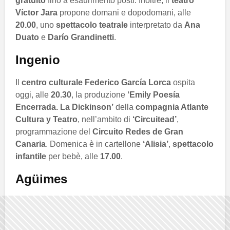
gratuito
fino a esaurimento posti. Inoltre, il
teatro
Víctor Jara
propone domani e dopodomani, alle
20.00
, uno
spettacolo teatrale
interpretato da
Ana
Duato
e
Darío Grandinetti
.
Ingenio
Il
centro culturale Federico García Lorca
ospita
oggi, alle
20.30
, la produzione
‘Emily Poesía
Encerrada. La Dickinson’
della
compagnia Atlante
Cultura y Teatro
, nell’ambito di
‘Circuitead’
,
programmazione del
Circuito Redes de Gran
Canaria
. Domenica è in cartellone
‘Alisia’
,
spettacolo
infantile
per bebè, alle
17.00
.
Agüimes