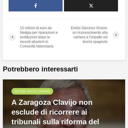
15 milioni di euro da
Emilio Sánchez Vicario:
Nedgia per riparazioni e
un riconoscimento alla
sostituzioni dopo le
carriera e l’impatto sul
recenti alluvioni in
tennis spagnolo
Comunità Valenciana
Potrebbero interessarti
NOTIZIE DALLE CANARIE
A Zaragoza Clavijo non
esclude di ricorrere ai
tribunali sulla riforma del