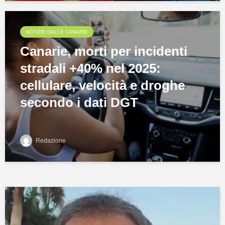
NOTIZIE DALLE CANARIE
Canarie, morti per incidenti
stradali +40% nel 2025:
cellulare, velocità e droghe
secondo i dati DGT
Redazione