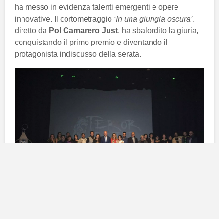
ha messo in evidenza talenti emergenti e opere
innovative. Il cortometraggio
‘In una giungla oscura’
,
diretto da
Pol Camarero Just
, ha sbalordito la giuria,
conquistando il primo premio e diventando il
protagonista indiscusso della serata.
Un gran finale al teatro di teror
La cerimonia di chiusura del
Teror Film Fest
si è