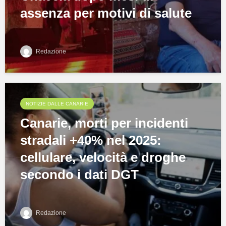
assenza per motivi di salute
Redazione
NOTIZIE DALLE CANARIE
Canarie, morti per incidenti
stradali +40% nel 2025:
cellulare, velocità e droghe
secondo i dati DGT
Redazione