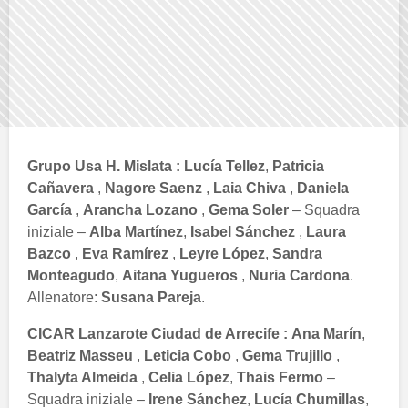
Grupo Usa H. Mislata :
Lucía Tellez
,
Patricia
Cañavera
,
Nagore Saenz
,
Laia Chiva
,
Daniela
García
,
Arancha Lozano
,
Gema Soler
– Squadra
iniziale –
Alba Martínez
,
Isabel Sánchez
,
Laura
Bazco
,
Eva Ramírez
,
Leyre López
,
Sandra
Monteagudo
,
Aitana Yugueros
,
Nuria Cardona
.
Allenatore:
Susana Pareja
.
CICAR Lanzarote Ciudad de Arrecife :
Ana Marín
,
Beatriz Masseu
,
Leticia Cobo
,
Gema Trujillo
,
Thalyta Almeida
,
Celia López
,
Thais Fermo
–
Squadra iniziale –
Irene Sánchez
,
Lucía Chumillas
,