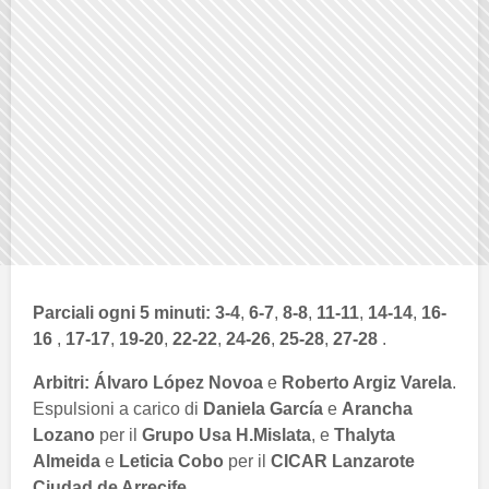
Parciali ogni 5 minuti:
3-4
,
6-7
,
8-8
,
11-11
,
14-14
,
16-
16
,
17-17
,
19-20
,
22-22
,
24-26
,
25-28
,
27-28
.
Arbitri:
Álvaro López Novoa
e
Roberto Argiz Varela
.
Espulsioni a carico di
Daniela García
e
Arancha
Lozano
per il
Grupo Usa H.Mislata
, e
Thalyta
Almeida
e
Leticia Cobo
per il
CICAR Lanzarote
Ciudad de Arrecife
.