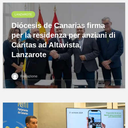
LANZAROTE
Diócesis de Canarias firma
per la residenza per anziani di
Cáritas ad Altavista,
Lanzarote
Redazione