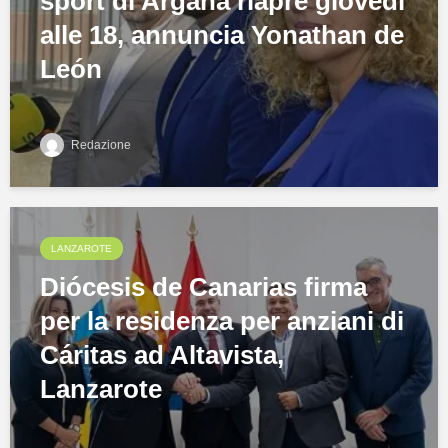
sport di Argana riapre giovedì
alle 18, annuncia Yonathan de
León
Redazione
LANZAROTE
Diócesis de Canarias firma
per la residenza per anziani di
Cáritas ad Altavista,
Lanzarote