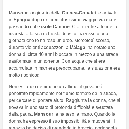
Mansour
, originario della
Guinea-Conakri
, è arrivato
in
Spagna
dopo un pericolosissimo viaggio via mare,
passando dalle
isole Canarie
. Ora, mentre attende la
risposta alla sua richiesta di asilo, ha vissuto una
giornata che lo ha reso un eroe. Mercoledì scorso,
durante violenti acquazzoni a
Málaga
, ha notato una
donna di circa 40 anni bloccata in mezzo a una strada
trasformata in un torrente. Con acqua che si era
accumulata in maniera preoccupante, la situazione era
molto rischiosa.
Non esitando nemmeno un attimo, il giovane è
penetrato rapidamente nel fiume formato dalla strada,
per cercare di portare aiuto. Raggiunta la donna, che si
trovava in uno stato di profonda difficoltà e svuotata
dalla paura,
Mansour
le ha teso la mano. Quando la
donna ha espresso il suo impossibilità a muoversi, il
ragazzo ha deciso di prenderla in braccio, portandola