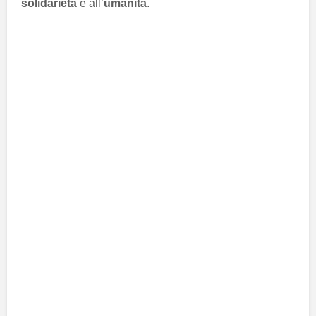
solidarietà
e all’
umanità
.