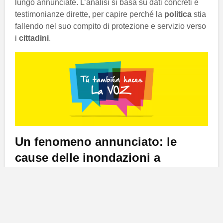
lungo annunciate. L’analisi si basa su dati concreti e
testimonianze dirette, per capire perché la
politica
stia
fallendo nel suo compito di protezione e servizio verso
i
cittadini
.
Un fenomeno annunciato: le
cause delle inondazioni a
Valencia
Valencia
, una città con una storia di eventi
meteorologici avversi, non dovrebbe sorprendersi
di fronte alla
DANA
e alle sue conseguenze. Con