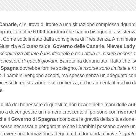
 Canarie
, ci si trova di fronte a una situazione complessa riguard
grati
, con oltre
6.000 bambini
che hanno bisogno di assistenz
. Come sottolineato dalla consigliera di Presidenza, Amministra
Giustizia e Sicurezza del
Governo delle Canarie
,
Nieves Lady
ccoglienza attuale è insufficiente e non attua le misure necessa
 benessere di questi giovani
. Barreto ha denunciato il fatto che, 
i Spagna
dovrebbe fornire sostegno,
le risorse sono limitate e 
o
. I bambini vengono accolti, ma spesso senza un adeguato cont
ocessi di registrazione e accoglienza, il che aumenta il rischio d
a.
ilità del benessere di questi minori ricade nelle mani delle
aut
ano a dover gestire un numero crescente di persone con
risorse 
che il
Governo di Spagna
riconosca la gravità della situazione
 risorse necessarie per garantire che i bambini possano avere un
 ricevere una formazione adeguata. La domanda chiave è:
quale 