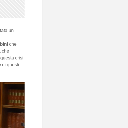
tata un
bini
che
a
che
questa crisi,
e
di questi