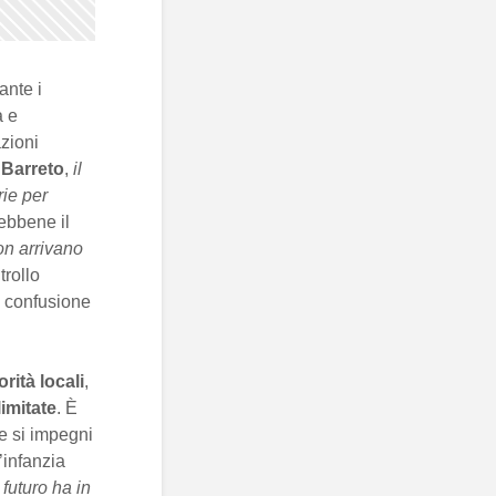
ante i
a e
zioni
 Barreto
,
il
rie per
sebbene il
non arrivano
rollo
i confusione
orità locali
,
limitate
. È
 e si impegni
’infanzia
futuro ha in