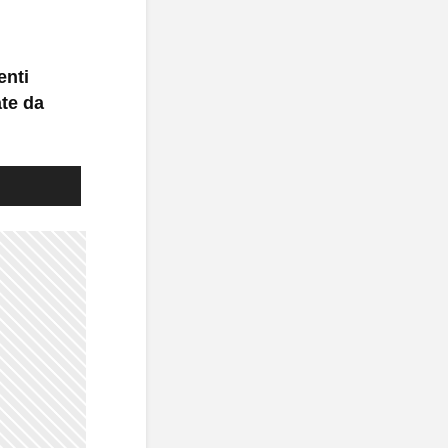
enti
ate da