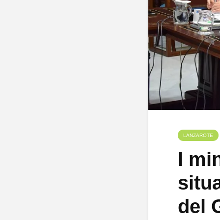
LANZAROTE
I mi
situ
del 