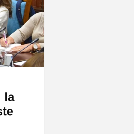
 la
ste