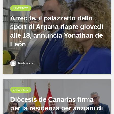
LANZAROTE
Arrecife, il palazzetto dello
sport di Argana riapre giovedì
alle 18, annuncia Yonathan de
León
Redazione
LANZAROTE
Diócesis de Canarias firma
per la residenza per anziani di