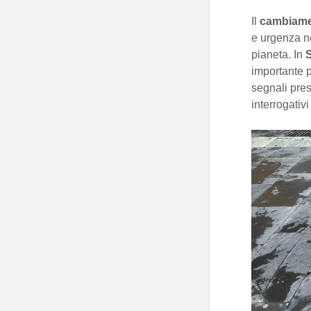
Il
cambiame
e urgenza ne
pianeta. In
importante p
segnali pres
interrogativ