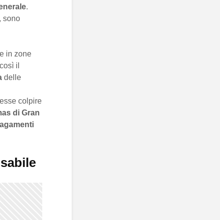
enerale
.
, sono
e in zone
osì il
a
delle
sse colpire
as di Gran
lagamenti
sabile