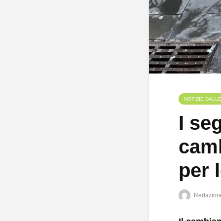
NOTIZIE DALL
I se
camb
per l
Redazion