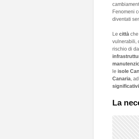
cambiamenti 
Fenomeni c
diventati se
Le
città
che 
vulnerabili,
rischio di d
infrastrutt
manutenzi
le
isole Can
Canaria
, a
significativi
La nec