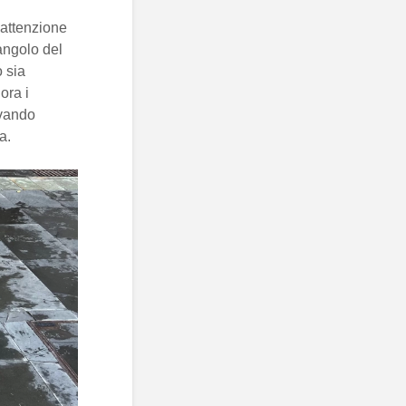
attenzione
 angolo del
 sia
ora i
evando
a.