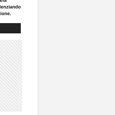
ana
idenziando
zione.