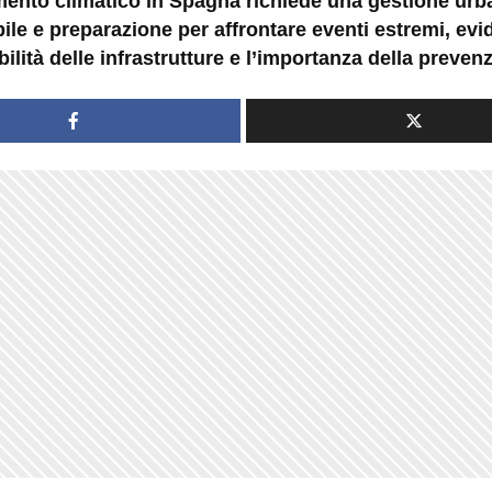
mento climatico in Spagna richiede una gestione urb
ile e preparazione per affrontare eventi estremi, ev
bilità delle infrastrutture e l’importanza della preven