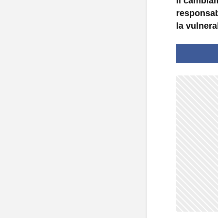
Il cambia
responsab
la vulnera