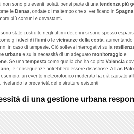
non sono più eventi isolati, bensì parte di una
tendenza più g
ome le
Danas
, ondate di maltempo che si verificano in
Spagna
mpre più comuni e devastanti.
sono state costruite negli ultimi decenni si sono spesso espans
 come gli
alvei di fiumi
o le
vicinanze della costa
, aumentando c
anni in caso di tempeste. Ciò solleva interrogativi sulla
resilienz
ure urbane
e sulla necessità di un adeguato
monitoraggio
e
one
. Se una
tempesta
come quella che ha colpito
Valencia
dove
arie
, le conseguenze potrebbero essere disastrose. A
Las Palm
d esempio, un evento meteorologico moderato ha già causato
al
, rivelando la precarietà delle strutture esistenti.
essità di una gestione urbana respon